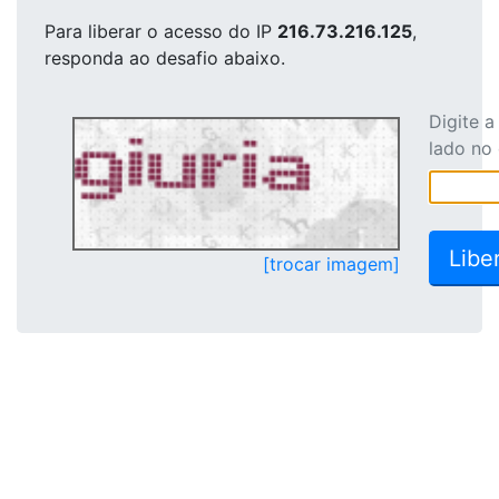
Para liberar o acesso
do IP
216.73.216.125
,
responda ao desafio abaixo.
Digite 
lado no
[trocar imagem]