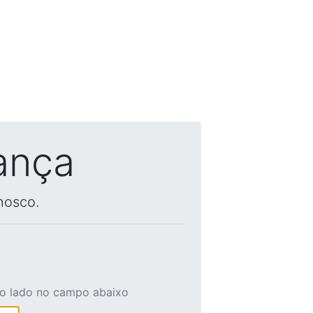
ança
nosco.
ao lado no campo abaixo