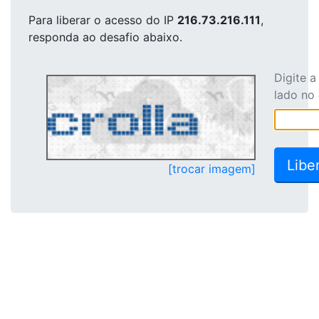
Para liberar o acesso
do IP
216.73.216.111
,
responda ao desafio abaixo.
Digite 
lado no
[trocar imagem]