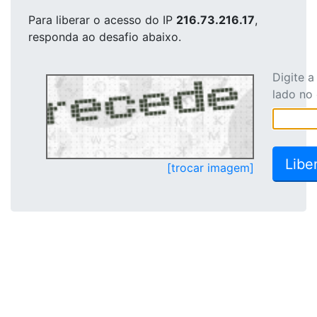
Para liberar o acesso
do IP
216.73.216.17
,
responda ao desafio abaixo.
Digite 
lado no
[trocar imagem]