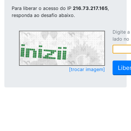
Para liberar o acesso
do IP
216.73.217.165
,
responda ao desafio abaixo.
Digite 
lado no
[trocar imagem]