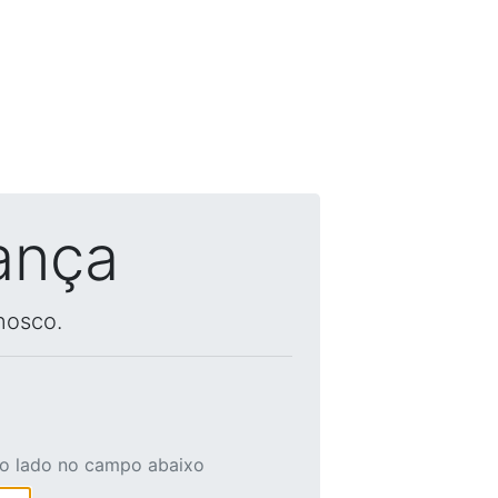
ança
nosco.
ao lado no campo abaixo