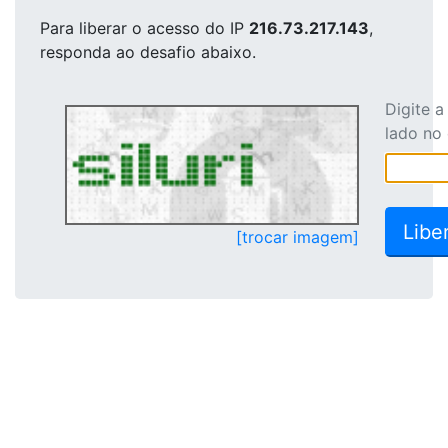
Para liberar o acesso
do IP
216.73.217.143
,
responda ao desafio abaixo.
Digite 
lado no
[trocar imagem]