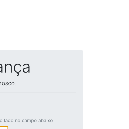
ança
nosco.
ao lado no campo abaixo