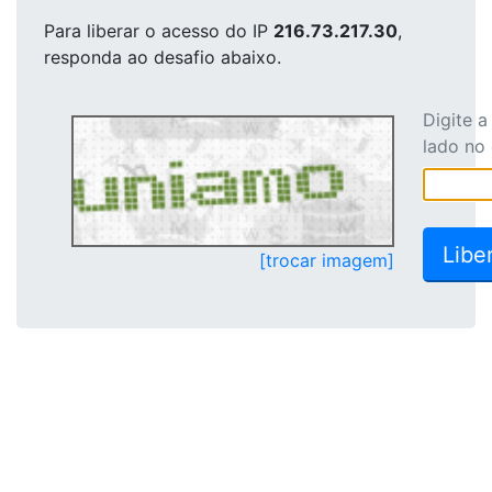
Para liberar o acesso
do IP
216.73.217.30
,
responda ao desafio abaixo.
Digite 
lado no
[trocar imagem]