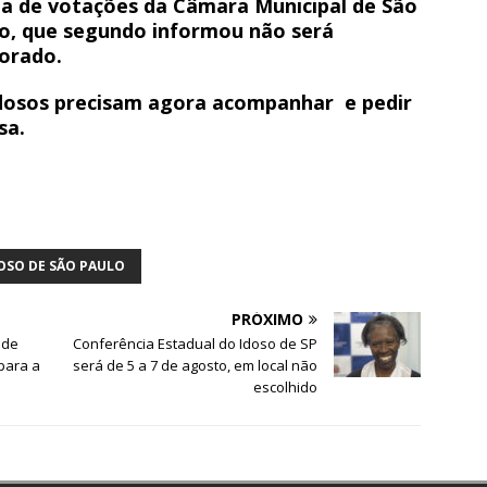
a de votações da Câmara Municipal de São
o, que segundo informou não será
orado.
dosos precisam agora acompanhar e pedir
sa.
OSO DE SÃO PAULO
PRÓXIMO
 de
Conferência Estadual do Idoso de SP
para a
será de 5 a 7 de agosto, em local não
escolhido