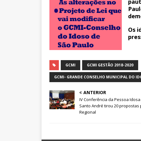
paut
Paul
dem
Os i
pres
GCMI
GCMI GESTÃO 2018-2020
GCMI- GRANDE CONSELHO MUNICIPAL DO ID
ANTERIOR
IV Conferência da Pessoa Idosa
Santo André tirou 20 propostas 
Regional