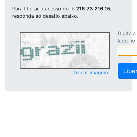
Para liberar o acesso
do IP
216.73.216.15
,
responda ao desafio abaixo.
Digite 
lado no
[trocar imagem]