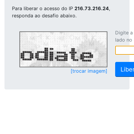
Para liberar o acesso
do IP
216.73.216.24
,
responda ao desafio abaixo.
Digite 
lado no
[trocar imagem]