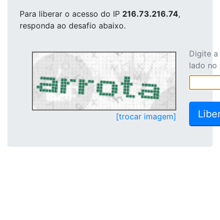
Para liberar o acesso
do IP
216.73.216.74
,
responda ao desafio abaixo.
Digite 
lado no
[trocar imagem]