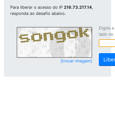
Para liberar o acesso
do IP
216.73.217.14
,
responda ao desafio abaixo.
Digite 
lado no
[trocar imagem]