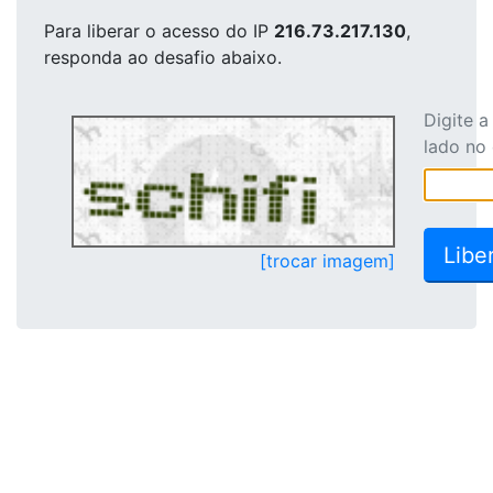
Para liberar o acesso
do IP
216.73.217.130
,
responda ao desafio abaixo.
Digite 
lado no
[trocar imagem]