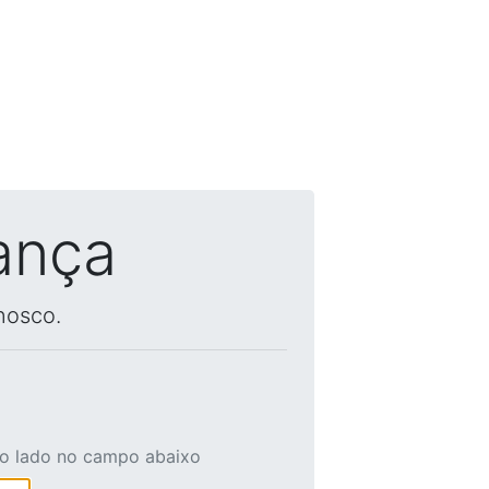
ança
nosco.
ao lado no campo abaixo