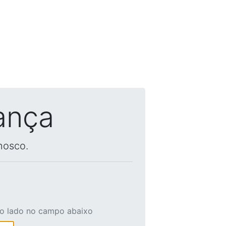
ança
nosco.
ao lado no campo abaixo