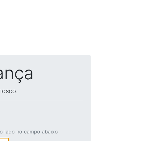
ança
nosco.
ao lado no campo abaixo