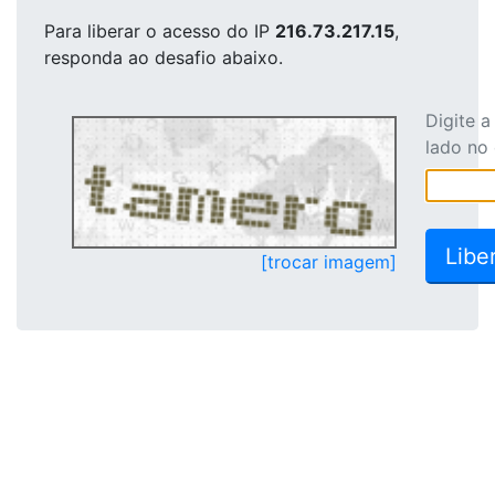
Para liberar o acesso
do IP
216.73.217.15
,
responda ao desafio abaixo.
Digite 
lado no
[trocar imagem]