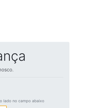
ança
nosco.
ao lado no campo abaixo