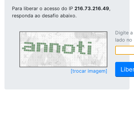
Para liberar o acesso
do IP
216.73.216.49
,
responda ao desafio abaixo.
Digite 
lado no
[trocar imagem]