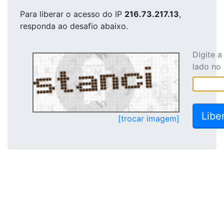
Para liberar o acesso
do IP
216.73.217.13
,
responda ao desafio abaixo.
Digite 
lado no
[trocar imagem]