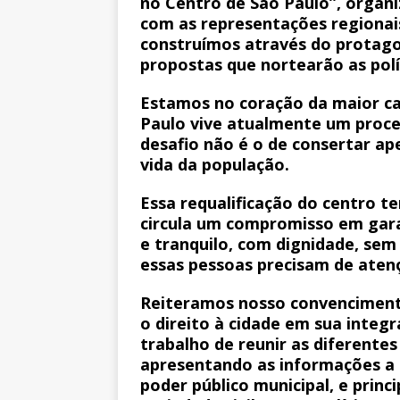
no Centro de São Paulo”, organ
com as representações regionais 
construímos através do protago
propostas que nortearão as polít
Estamos no coração da maior ca
Paulo vive atualmente um proces
desafio não é o de consertar ap
vida da população.
Essa requalificação do centro t
circula um compromisso em gara
e tranquilo, com dignidade, sem
essas pessoas precisam de atenç
Reiteramos nosso convencimento
o direito à cidade em sua integr
trabalho de reunir as diferentes
apresentando as informações a r
poder público municipal, e prin