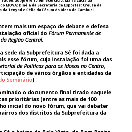
r Tadeu, Subprefeito em exercício; Maria Lúcia da
 do MOVA; Dinéia da Secretaria de Esportes; Creusa da
da da Tenyad e Célia do Fórum do Idoso do Cambuci.
ontem mais um espaço de debate e defesa
stalação oficial do
Fórum Permanente de
 da Região Central
.
 sede da Subprefeitura Sé foi dada a
is esse fórum, cuja instalação foi uma das
etorial de Políticas para os Idosos no Centro
,
ticipação de vários órgãos e entidades da
do Seminário
)
ominado o documento final tirado naquele
as prioritárias (entre as mais de 100
o inicial do novo fórum, que vai debater
airros dos distritos da Subprefeitura da
a Sé o bairro da Bela Vista, do Bom Retiro,