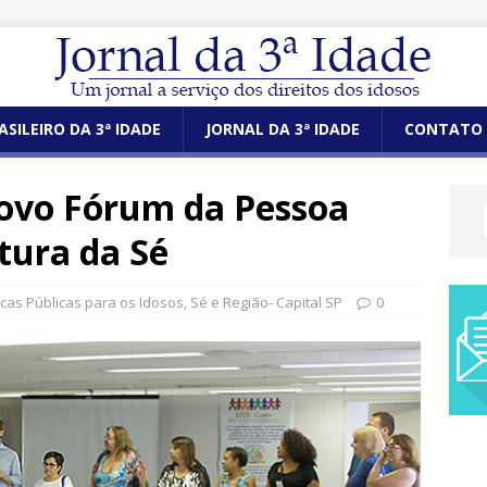
ASILEIRO DA 3ª IDADE
JORNAL DA 3ª IDADE
CONTATO
ovo Fórum da Pessoa
tura da Sé
ticas Públicas para os Idosos
,
Sé e Região- Capital SP
0