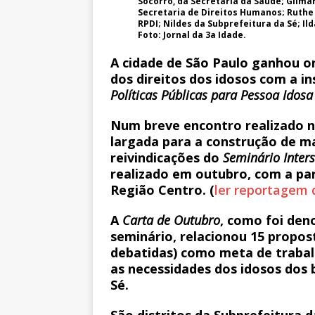
Socorro, da Secretaria da Saúde; Gilma
Secretaria de Direitos Humanos; Ruthe
RPDI; Nildes da Subprefeitura da Sé; Il
Foto: Jornal da 3a Idade.
A cidade de São Paulo ganhou 
dos direitos dos idosos com a in
Políticas Públicas para Pessoa Idosa
Num breve encontro realizado na
largada para a construção de ma
reivindicações do
Seminário Inters
realizado em outubro, com a par
Região Centro. (
ler reportagem 
A
Carta de Outubro
, como foi den
seminário, relacionou 15 propost
debatidas) como meta de trabalh
as necessidades dos idosos dos b
Sé.
São distritos da Subprefeitura d