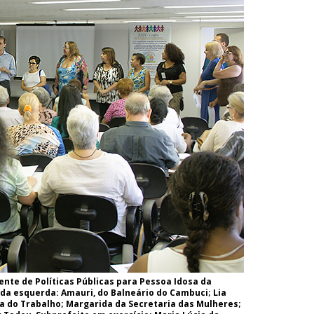
nte de Políticas Públicas para Pessoa Idosa da
 da esquerda: Amauri, do Balneário do Cambuci; Lia
a do Trabalho; Margarida da Secretaria das Mulheres;