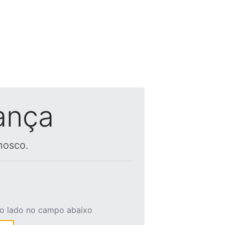
ança
nosco.
ao lado no campo abaixo