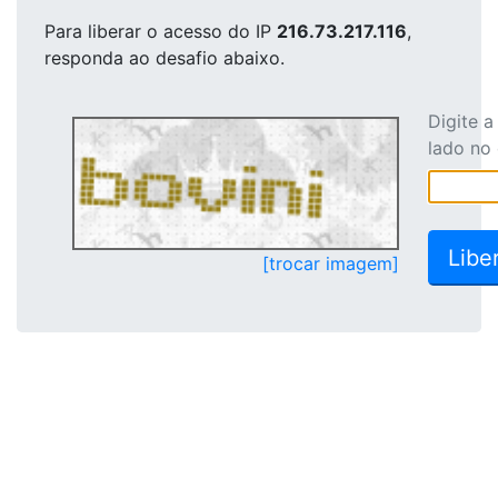
Para liberar o acesso
do IP
216.73.217.116
,
responda ao desafio abaixo.
Digite 
lado no
[trocar imagem]