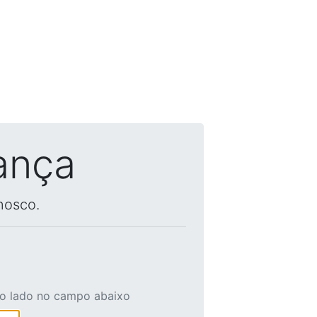
ança
nosco.
ao lado no campo abaixo