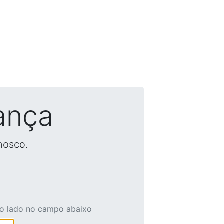
ança
nosco.
ao lado no campo abaixo