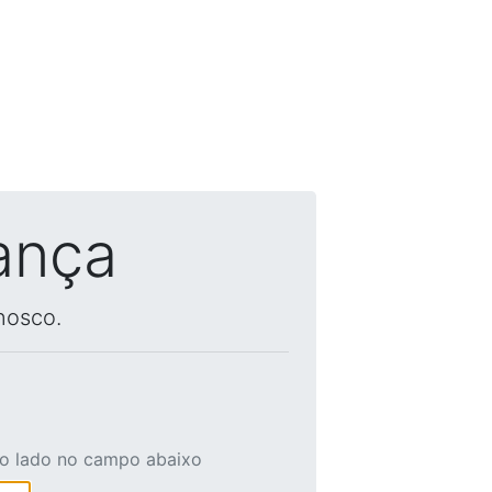
ança
nosco.
ao lado no campo abaixo