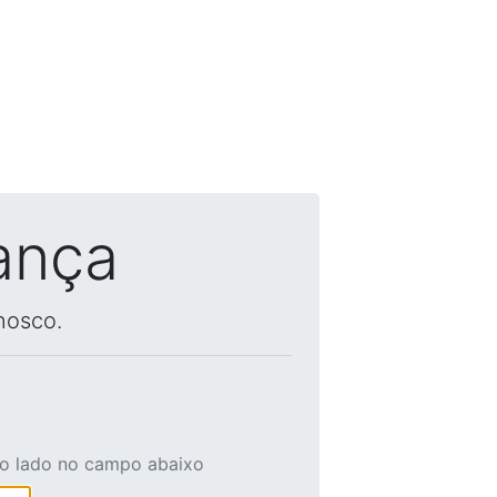
ança
nosco.
ao lado no campo abaixo