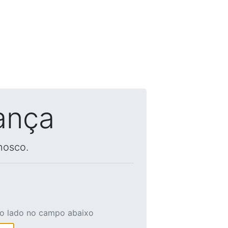
ança
nosco.
ao lado no campo abaixo