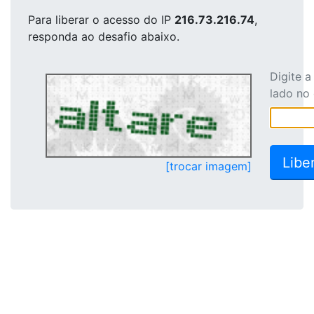
Para liberar o acesso
do IP
216.73.216.74
,
responda ao desafio abaixo.
Digite 
lado no
[trocar imagem]