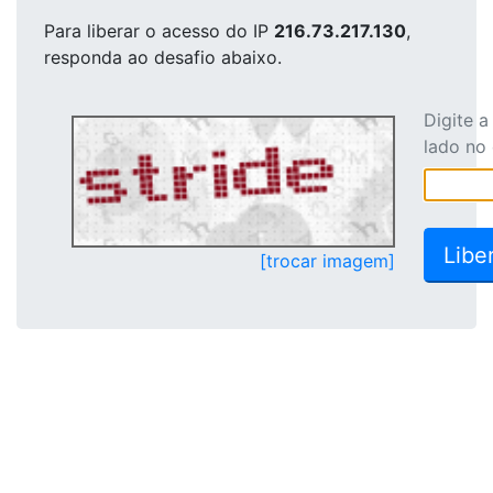
Para liberar o acesso
do IP
216.73.217.130
,
responda ao desafio abaixo.
Digite 
lado no
[trocar imagem]