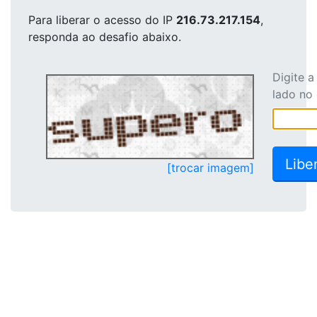
Para liberar o acesso
do IP
216.73.217.154
,
responda ao desafio abaixo.
Digite 
lado no
[trocar imagem]