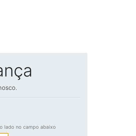
ança
nosco.
ao lado no campo abaixo