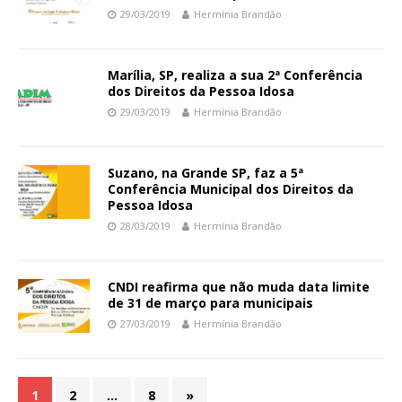
29/03/2019
Hermínia Brandão
Marília, SP, realiza a sua 2ª Conferência
dos Direitos da Pessoa Idosa
29/03/2019
Hermínia Brandão
Suzano, na Grande SP, faz a 5ª
Conferência Municipal dos Direitos da
Pessoa Idosa
28/03/2019
Hermínia Brandão
CNDI reafirma que não muda data limite
de 31 de março para municipais
27/03/2019
Hermínia Brandão
1
2
…
8
»