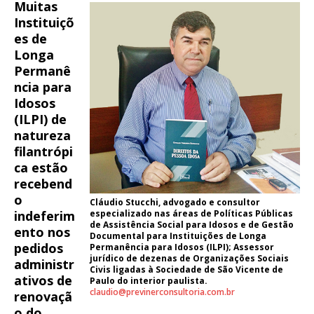
Muitas
Instituiçõ
es de
Longa
Permanê
ncia para
Idosos
(ILPI) de
natureza
filantrópi
ca estão
recebend
o
Cláudio Stucchi, advogado e consultor
indeferim
especializado nas áreas de Políticas Públicas
de Assistência Social para Idosos e de Gestão
ento nos
Documental para Instituições de Longa
pedidos
Permanência para Idosos (ILPI); Assessor
jurídico de dezenas de Organizações Sociais
administr
Civis ligadas à Sociedade de São Vicente de
ativos de
Paulo do interior paulista.
claudio@previnerconsultoria.com.br
renovaçã
o do