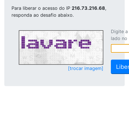
Para liberar o acesso
do IP
216.73.216.68
,
responda ao desafio abaixo.
Digite 
lado no
[trocar imagem]