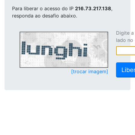
Para liberar o acesso
do IP
216.73.217.138
,
responda ao desafio abaixo.
Digite 
lado no
[trocar imagem]