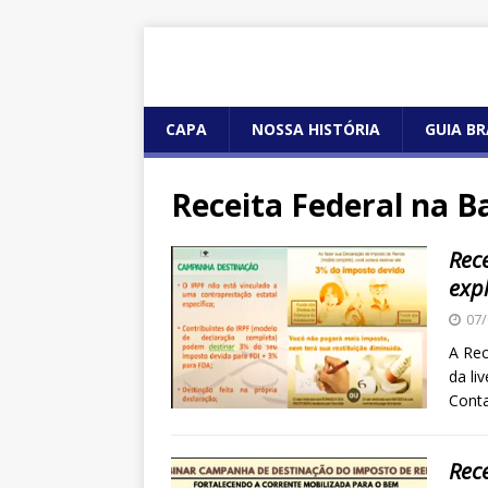
CAPA
NOSSA HISTÓRIA
GUIA BR
Receita Federal na B
Rece
exp
07/
A Rec
da li
Conta
Rec