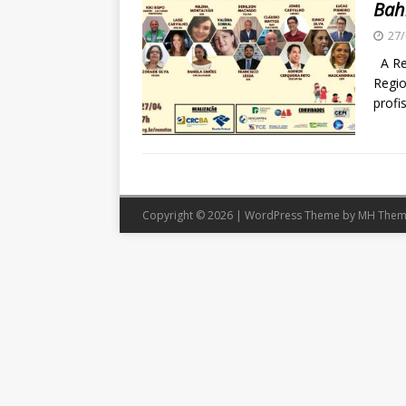
Bah
27/
A Rec
Regio
profi
Copyright © 2026 | WordPress Theme by
MH Them