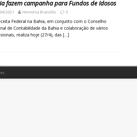
ia fazem campanha para Fundos de Idosos
04/2021
Hermínia Brandão
0
eita Federal na Bahia, em conjunto com o Conselho
nal de Contabilidade da Bahia e colaboração de vários
ssionais, realiza hoje (27/4), das
[…]
es