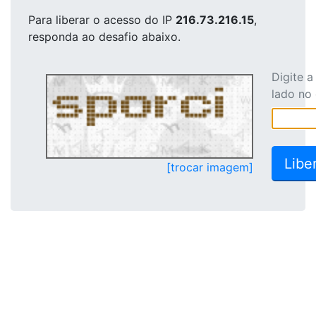
Para liberar o acesso
do IP
216.73.216.15
,
responda ao desafio abaixo.
Digite 
lado no
[trocar imagem]