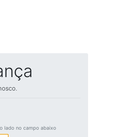
ança
nosco.
ao lado no campo abaixo