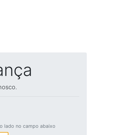
ança
nosco.
ao lado no campo abaixo