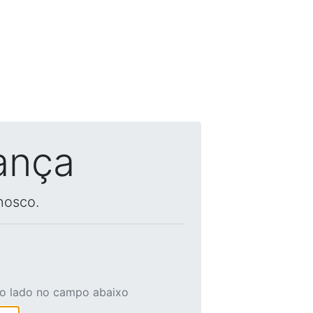
ança
nosco.
ao lado no campo abaixo