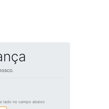
ança
nosco.
ao lado no campo abaixo