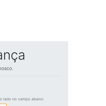
ança
nosco.
ao lado no campo abaixo