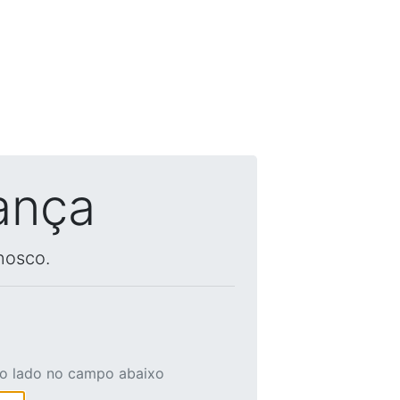
ança
nosco.
ao lado no campo abaixo