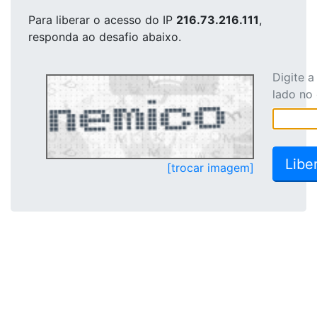
Para liberar o acesso
do IP
216.73.216.111
,
responda ao desafio abaixo.
Digite 
lado no
[trocar imagem]