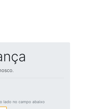
ança
nosco.
ao lado no campo abaixo