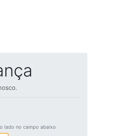
ança
nosco.
ao lado no campo abaixo