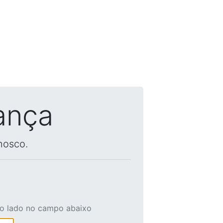
ança
nosco.
ao lado no campo abaixo